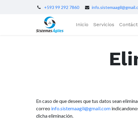
+593 99 292 7860
info.sistemaagil@gmail
Inicio
Servicios
Contác
El
En caso de que desees que tus datos sean elimina
correo
info.sistemaagil@gmail.com
indicandonos 
dicha eliminación.